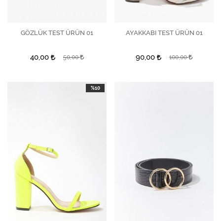
GÖZLÜK TEST ÜRÜN 01
İncele
AYAKKABI TEST ÜRÜN 01
İncele
İncele
40,00
90,00
50,00
100,00
%10