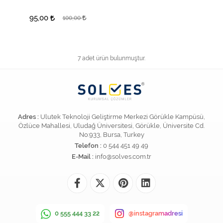
95,00
100,00
7 adet ürün bulunmuştur.
Adres :
Ulutek Teknoloji Geliştirme Merkezi Görükle Kampüsü,
Özlüce Mahallesi, Uludağ Üniversitesi, Görükle, Üniversite Cd.
No:933, Bursa, Turkey
Telefon :
0 544 451 49 49
E-Mail :
info@solves.com.tr
0 555 444 33 22
@instagramadresi