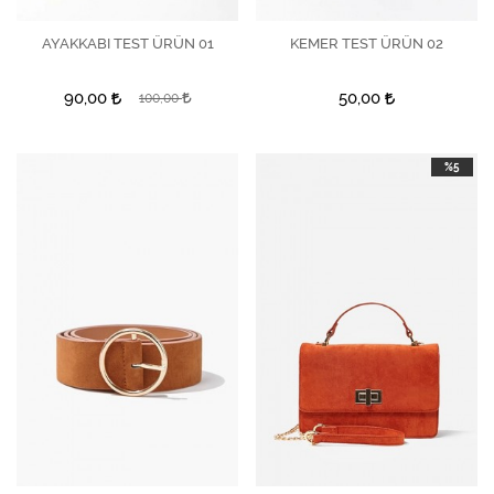
AYAKKABI TEST ÜRÜN 01
İncele
İncele
KEMER TEST ÜRÜN 02
İncele
90,00
50,00
100,00
%5