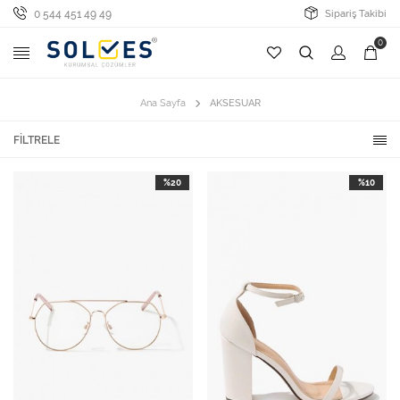
0 544 451 49 49
Sipariş Takibi
0
Ana Sayfa
AKSESUAR
FILTRELE
%20
%10