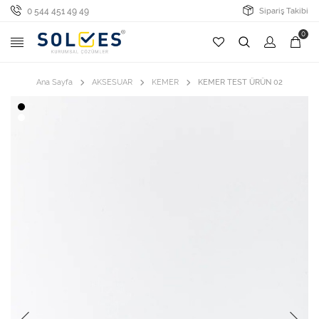
0 544 451 49 49
Sipariş Takibi
0
Ana Sayfa
AKSESUAR
KEMER
KEMER TEST ÜRÜN 02