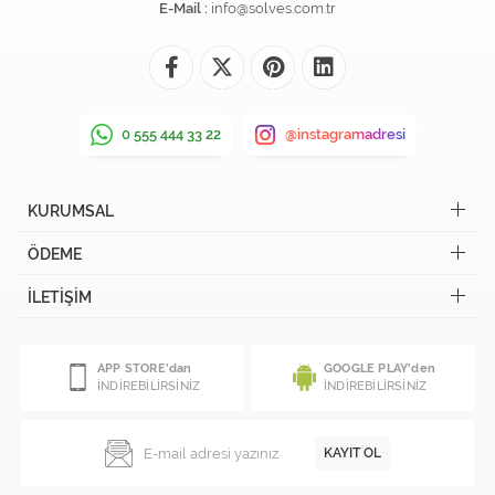
E-Mail :
info@solves.com.tr
0 555 444 33 22
@instagramadresi
KURUMSAL
ÖDEME
İLETİŞİM
APP STORE'dan
GOOGLE PLAY'den
İNDİREBİLİRSİNİZ
İNDİREBİLİRSİNİZ
KAYIT OL