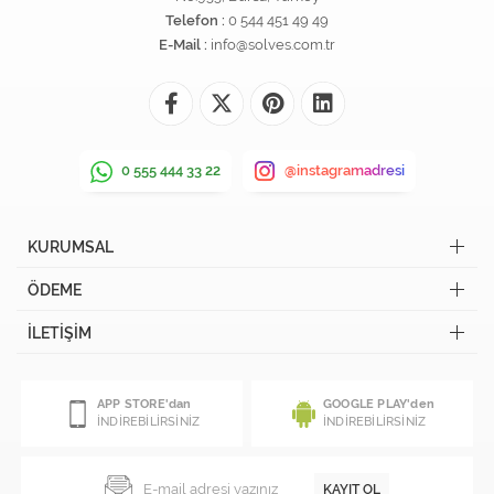
Telefon :
0 544 451 49 49
E-Mail :
info@solves.com.tr
0 555 444 33 22
@instagramadresi
KURUMSAL
ÖDEME
İLETİŞİM
APP STORE'dan
GOOGLE PLAY'den
İNDİREBİLİRSİNİZ
İNDİREBİLİRSİNİZ
KAYIT OL