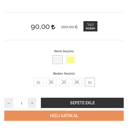
90,00
%10
100,00
İNDIRIM
Renk Seçiniz
Beden Seçiniz
35
36
37
38
39
SEPETE EKLE
HIZLI SATIN AL