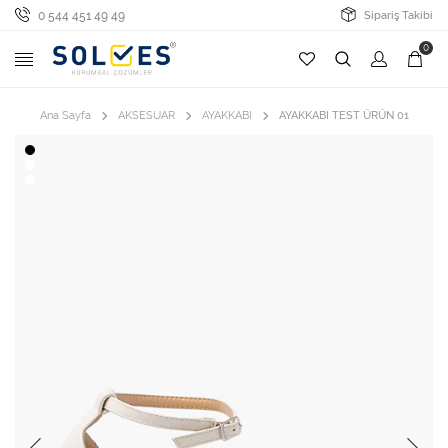
0 544 451 49 49
Sipariş Takibi
0
Ana Sayfa
AKSESUAR
AYAKKABI
AYAKKABI TEST ÜRÜN 01