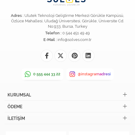
Adres :
Ulutek Teknoloji Geliştirme Merkezi Görükle Kampüsü,
Özlüce Mahallesi, Uludağ Üniversitesi, Görükle, Üniversite Cd.
No:933, Bursa, Turkey
Telefon :
0 544 451 49 49
E-Mail :
info@solves.com.tr
0 555 444 33 22
@instagramadresi
KURUMSAL
ÖDEME
İLETİŞİM