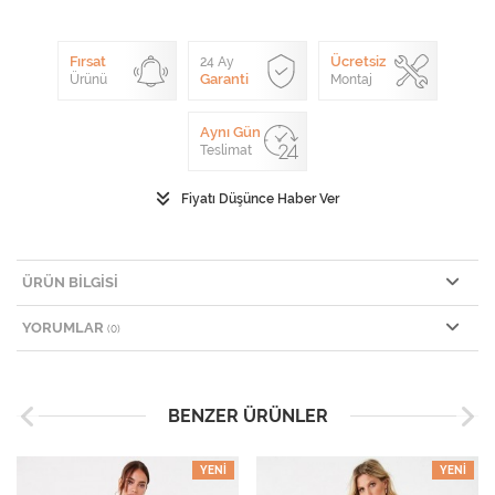
Fırsat
Ücretsiz
24 Ay
Garanti
Ürünü
Montaj
Aynı Gün
Teslimat
Fiyatı Düşünce Haber Ver
ÜRÜN BILGISI
YORUMLAR
(0)
BENZER ÜRÜNLER
YENI
YENI