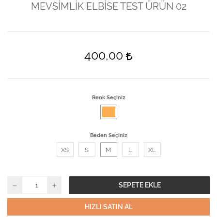
MEVSİMLİK ELBİSE TEST ÜRÜN 02
400,00
Renk Seçiniz
Beden Seçiniz
XS
S
M
L
XL
SEPETE EKLE
HIZLI SATIN AL