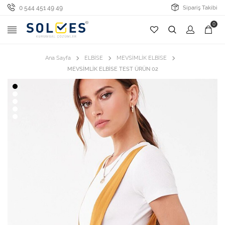
0 544 451 49 49
Sipariş Takibi
0
Ana Sayfa
ELBİSE
MEVSİMLİK ELBİSE
MEVSİMLİK ELBİSE TEST ÜRÜN 02