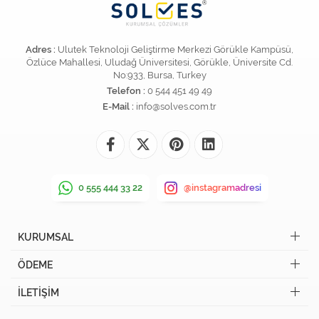
Adres :
Ulutek Teknoloji Geliştirme Merkezi Görükle Kampüsü,
Özlüce Mahallesi, Uludağ Üniversitesi, Görükle, Üniversite Cd.
No:933, Bursa, Turkey
Telefon :
0 544 451 49 49
E-Mail :
info@solves.com.tr
0 555 444 33 22
@instagramadresi
KURUMSAL
ÖDEME
İLETİŞİM