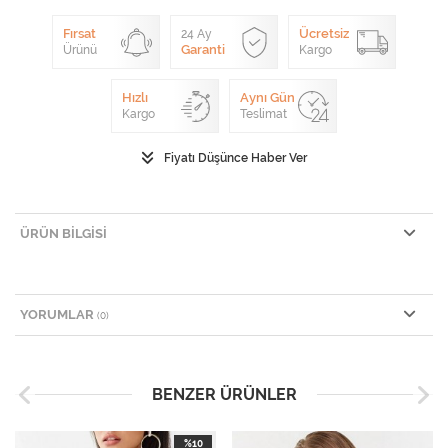
Fırsat
Ücretsiz
24 Ay
Garanti
Ürünü
Kargo
Hızlı
Aynı Gün
Kargo
Teslimat
Fiyatı Düşünce Haber Ver
ÜRÜN BILGISI
YORUMLAR
(0)
BENZER ÜRÜNLER
%10