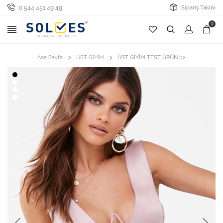
0 544 451 49 49
Sipariş Takibi
0
Ana Sayfa
ÜST GİYİM
ÜST GİYİM TEST ÜRÜN 02