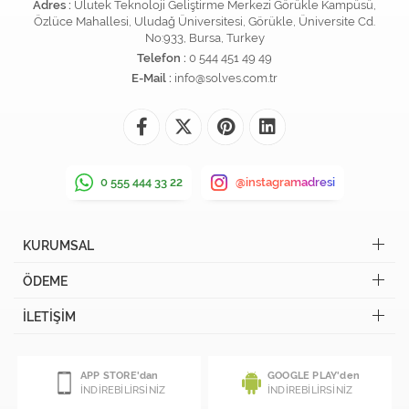
Adres :
Ulutek Teknoloji Geliştirme Merkezi Görükle Kampüsü,
Özlüce Mahallesi, Uludağ Üniversitesi, Görükle, Üniversite Cd.
No:933, Bursa, Turkey
Telefon :
0 544 451 49 49
E-Mail :
info@solves.com.tr
0 555 444 33 22
@instagramadresi
KURUMSAL
ÖDEME
İLETİŞİM
APP STORE'dan
GOOGLE PLAY'den
İNDİREBİLİRSİNİZ
İNDİREBİLİRSİNİZ