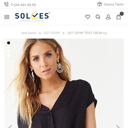
0 544 451 49 49
Sipariş Takibi
0
Ana Sayfa
ÜST GİYİM
ÜST GİYİM TEST ÜRÜN 03