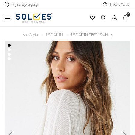
0 544 451 49 49
Sipariş Takibi
0
Ana Sayfa
ÜST GİYİM
ÜST GİYİM TEST ÜRÜN 04