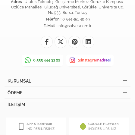
Adres :
Ulutek Teknoloji Geliştirme Merkezi Görükle Kampüsü,
Özlüce Mahallesi, Uludağ Üniversitesi, Görükle, Üniversite Cd.
No:933, Bursa, Turkey
Telefon :
0 544 451 49 49
E-Mail :
info@solves.com.tr
0 555 444 33 22
@instagramadresi
KURUMSAL
ÖDEME
İLETİŞİM
APP STORE'dan
GOOGLE PLAY'den
İNDİREBİLİRSİNİZ
İNDİREBİLİRSİNİZ