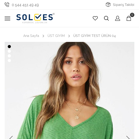
0 544 451 49 49
Sipariş Takibi
0
Ana Sayfa
ÜST GİYİM
ÜST GİYİM TEST ÜRÜN 04