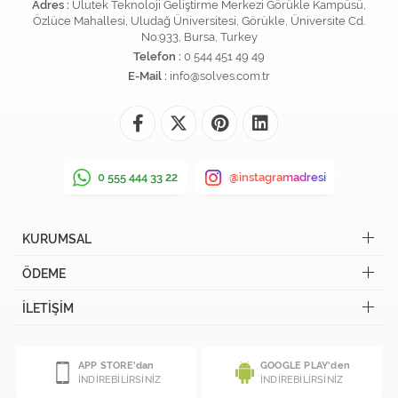
Adres :
Ulutek Teknoloji Geliştirme Merkezi Görükle Kampüsü,
Özlüce Mahallesi, Uludağ Üniversitesi, Görükle, Üniversite Cd.
No:933, Bursa, Turkey
Telefon :
0 544 451 49 49
E-Mail :
info@solves.com.tr
0 555 444 33 22
@instagramadresi
KURUMSAL
ÖDEME
İLETİŞİM
APP STORE'dan
GOOGLE PLAY'den
İNDİREBİLİRSİNİZ
İNDİREBİLİRSİNİZ