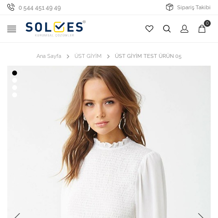
0 544 451 49 49
Sipariş Takibi
0
Ana Sayfa
ÜST GİYİM
ÜST GİYİM TEST ÜRÜN 05