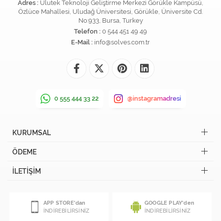
Adres :
Ulutek Teknoloji Geliştirme Merkezi Görükle Kampüsü,
Özlüce Mahallesi, Uludağ Üniversitesi, Görükle, Üniversite Cd.
No:933, Bursa, Turkey
Telefon :
0 544 451 49 49
E-Mail :
info@solves.com.tr
0 555 444 33 22
@instagramadresi
KURUMSAL
ÖDEME
İLETİŞİM
APP STORE'dan
GOOGLE PLAY'den
İNDİREBİLİRSİNİZ
İNDİREBİLİRSİNİZ