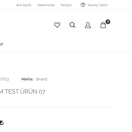
Ana Sayfa
Hakkımızda
İletişim
Sipariş Takibi
0
AT
TST13
Marka
Brand
İM TEST ÜRÜN 07