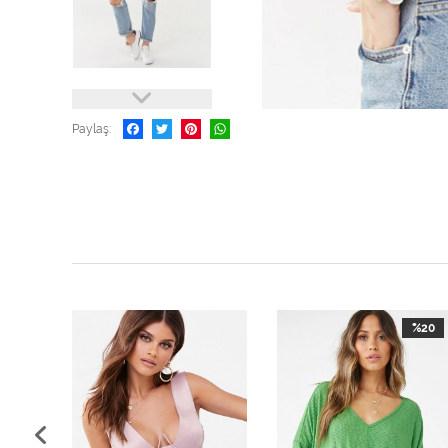
Paylaş
%20