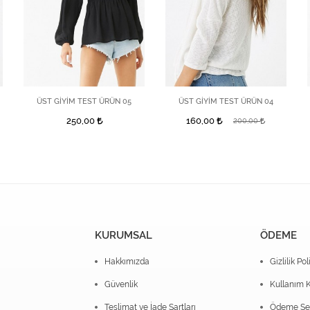
ÜST GİYİM TEST ÜRÜN 05
ÜST GİYİM TEST ÜRÜN 04
250,00
160,00
200,00
KURUMSAL
ÖDEME
Hakkımızda
Gizlilik Pol
Güvenlik
Kullanım K
Teslimat ve İade Şartları
Ödeme Seç