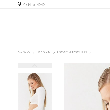
0 544 451 49 49
E
Ana Sayfa
ÜST GİYİM
ÜST GİYİM TEST ÜRÜN 07