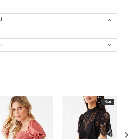
I
0)
%10