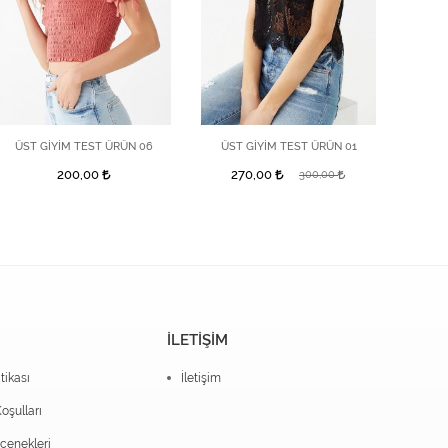
ÜST GİYİM TEST ÜRÜN 06
ÜST GİYİM TEST ÜRÜN 01
ÜST
200,00
270,00
300,00
İLETİŞİM
itikası
İletişim
oşulları
enekleri