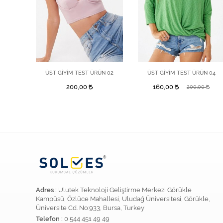
N 03
ÜST GİYİM TEST ÜRÜN 02
ÜST GİYİM TEST ÜRÜN 04
200,00
160,00
200,00
Adres :
Ulutek Teknoloji Geliştirme Merkezi Görükle
Kampüsü, Özlüce Mahallesi, Uludağ Üniversitesi, Görükle,
Üniversite Cd. No:933, Bursa, Turkey
Telefon :
0 544 451 49 49