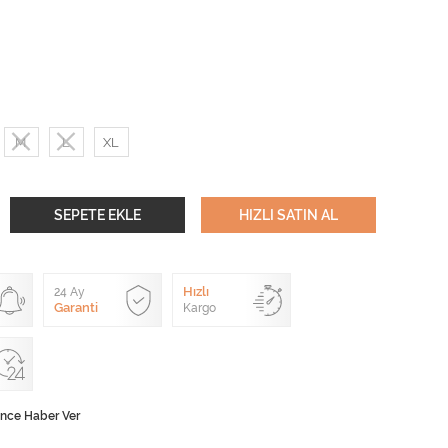
M
L
XL
SEPETE EKLE
HIZLI SATIN AL
Hızlı
24 Ay
Garanti
Kargo
ünce Haber Ver