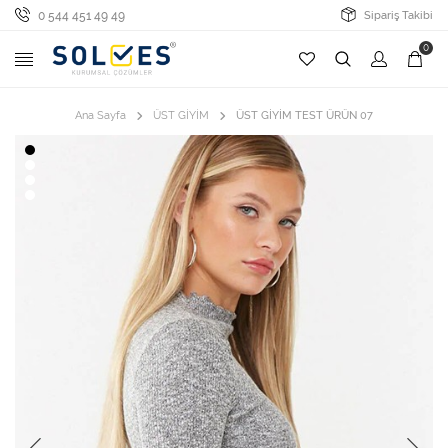
0 544 451 49 49
Sipariş Takibi
0
Ana Sayfa
ÜST GİYİM
ÜST GİYİM TEST ÜRÜN 07