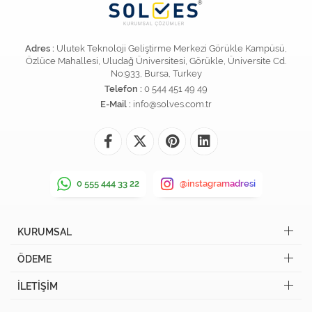
Adres :
Ulutek Teknoloji Geliştirme Merkezi Görükle Kampüsü,
Özlüce Mahallesi, Uludağ Üniversitesi, Görükle, Üniversite Cd.
No:933, Bursa, Turkey
Telefon :
0 544 451 49 49
E-Mail :
info@solves.com.tr
0 555 444 33 22
@instagramadresi
KURUMSAL
ÖDEME
İLETİŞİM