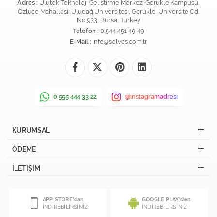
Adres :
Ulutek Teknoloji Geliştirme Merkezi Görükle Kampüsü,
Özlüce Mahallesi, Uludağ Üniversitesi, Görükle, Üniversite Cd.
No:933, Bursa, Turkey
Telefon :
0 544 451 49 49
E-Mail :
info@solves.com.tr
0 555 444 33 22
@instagramadresi
KURUMSAL
ÖDEME
İLETİŞİM
APP STORE'dan
GOOGLE PLAY'den
İNDİREBİLİRSİNİZ
İNDİREBİLİRSİNİZ