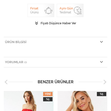
Fırsat
Aynı Gün
Ürünü
Teslimat
Fiyatı Düşünce Haber Ver
ÜRÜN BILGISI
YORUMLAR
(0)
BENZER ÜRÜNLER
YENI
%5
%5