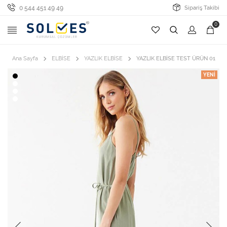
0 544 451 49 49
Sipariş Takibi
0
Ana Sayfa
ELBİSE
YAZLIK ELBİSE
YAZLIK ELBİSE TEST ÜRÜN 01
YENI